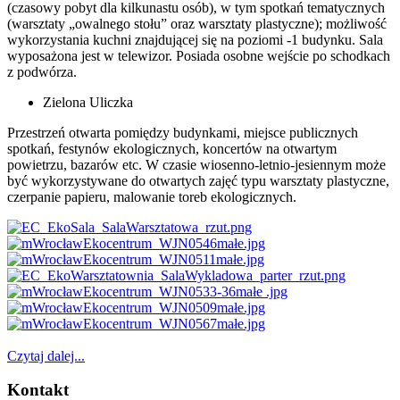
(czasowy pobyt dla kilkunastu osób), w tym spotkań tematycznych
(warsztaty „owalnego stołu” oraz warsztaty plastyczne); możliwość
wykorzystania kuchni znajdującej się na poziomi -1 budynku. Sala
wyposażona jest w telewizor. Posiada osobne wejście po schodkach
z podwórza.
Zielona Uliczka
Przestrzeń otwarta pomiędzy budynkami, miejsce publicznych
spotkań, festynów ekologicznych, koncertów na otwartym
powietrzu, bazarów etc. W czasie wiosenno-letnio-jesiennym może
być wykorzystywane do otwartych zajęć typu warsztaty plastyczne,
czerpanie papieru, malowanie toreb ekologicznych.
Czytaj dalej...
AdmirorGallery 4.5.0
, author/s
Vasiljevski
&
Kekeljevic
.
Kontakt