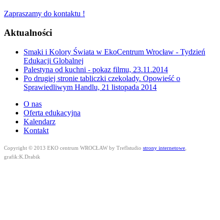
Zapraszamy do kontaktu !
Aktualności
Smaki i Kolory Świata w EkoCentrum Wrocław - Tydzień
Edukacji Globalnej
Palestyna od kuchni - pokaz filmu, 23.11.2014
Po drugiej stronie tabliczki czekolady. Opowieść o
Sprawiedliwym Handlu, 21 listopada 2014
O nas
Oferta edukacyjna
Kalendarz
Kontakt
Copyright © 2013 EKO centrum WROCŁAW by Treflstudio
strony internetowe
,
grafik:K.Drabik