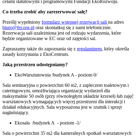
celami statutowymi i programowymi Fundacji EkoRozwoju.
Co trzeba zrobić aby zarezerwować salę?
Prześlij wypełniony
formularz wstępnej rezerwacji sali
na adres
biuro@fer.org.pl
oraz skontatkuj się z nami telefonicznie.
Rezerwacja sali uzależniona jest od rodzaju wydarzenia, które
będzie organizowane w EC oraz od zajętości sal.
Zapraszamy także do zapoznania się z
regulaminem
, który określa
zasady korzystania z EkoCentrum.
Jaką przestrzen udostępniamy?
EkoWarsztatownia /budynek A - poziom 0/
Sala seminaryjna o powierzchni 60 m2, z zapleczem toaletowym i
cateringowym, umożliwiająca organizację wydarzeń dla
maksymalnie 50 osób (przy równoległym układzie krzeseł) lub zajęć
warsztatowych wymagających więcej przestrzeni dla interakcji i
działań edukacyjnych. Sala wyposażona jest w rzutnik i sprzęt
nagłaśniający.
Ekosala /budynek A - poziom -1/
Sala o powierzchni 35 m2 dla kameralnych spotkań warsztatowych