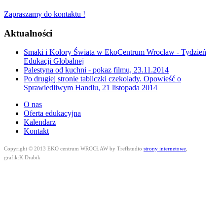
Zapraszamy do kontaktu !
Aktualności
Smaki i Kolory Świata w EkoCentrum Wrocław - Tydzień
Edukacji Globalnej
Palestyna od kuchni - pokaz filmu, 23.11.2014
Po drugiej stronie tabliczki czekolady. Opowieść o
Sprawiedliwym Handlu, 21 listopada 2014
O nas
Oferta edukacyjna
Kalendarz
Kontakt
Copyright © 2013 EKO centrum WROCŁAW by Treflstudio
strony internetowe
,
grafik:K.Drabik