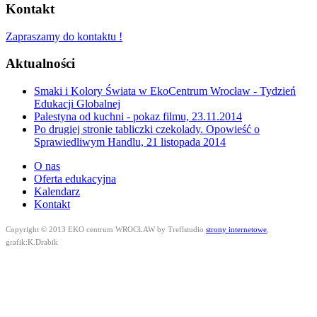
Kontakt
Zapraszamy do kontaktu !
Aktualności
Smaki i Kolory Świata w EkoCentrum Wrocław - Tydzień
Edukacji Globalnej
Palestyna od kuchni - pokaz filmu, 23.11.2014
Po drugiej stronie tabliczki czekolady. Opowieść o
Sprawiedliwym Handlu, 21 listopada 2014
O nas
Oferta edukacyjna
Kalendarz
Kontakt
Copyright © 2013 EKO centrum WROCŁAW by Treflstudio
strony internetowe
,
grafik:K.Drabik