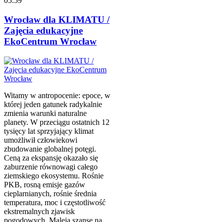
05:59
Wrocław dla KLIMATU /
Zajęcia edukacyjne
EkoCentrum Wrocław
Witamy w antropocenie: epoce, w
której jeden gatunek radykalnie
zmienia warunki naturalne
planety. W przeciągu ostatnich 12
tysięcy lat sprzyjający klimat
umożliwił człowiekowi
zbudowanie globalnej potęgi.
Ceną za ekspansję okazało się
zaburzenie równowagi całego
ziemskiego ekosystemu. Rośnie
PKB, rosną emisje gazów
cieplarnianych, rośnie średnia
temperatura, moc i częstotliwość
ekstremalnych zjawisk
pogodowych. Maleją szanse na