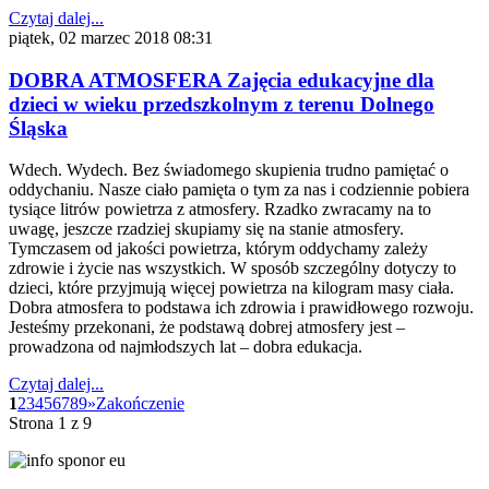
Czytaj dalej...
piątek, 02 marzec 2018 08:31
DOBRA ATMOSFERA Zajęcia edukacyjne dla
dzieci w wieku przedszkolnym z terenu Dolnego
Śląska
Wdech. Wydech. Bez świadomego skupienia trudno pamiętać o
oddychaniu. Nasze ciało pamięta o tym za nas i codziennie pobiera
tysiące litrów powietrza z atmosfery. Rzadko zwracamy na to
uwagę, jeszcze rzadziej skupiamy się na stanie atmosfery.
Tymczasem od jakości powietrza, którym oddychamy zależy
zdrowie i życie nas wszystkich. W sposób szczególny dotyczy to
dzieci, które przyjmują więcej powietrza na kilogram masy ciała.
Dobra atmosfera to podstawa ich zdrowia i prawidłowego rozwoju.
Jesteśmy przekonani, że podstawą dobrej atmosfery jest –
prowadzona od najmłodszych lat – dobra edukacja.
Czytaj dalej...
1
2
3
4
5
6
7
8
9
»
Zakończenie
Strona 1 z 9