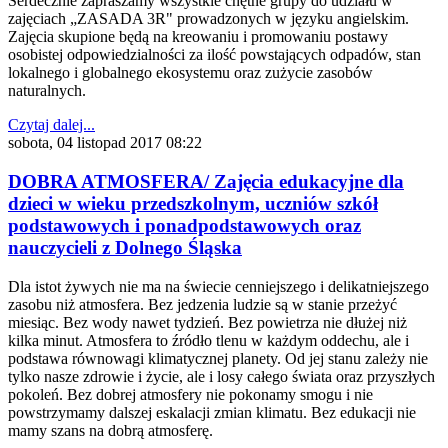
Serdecznie zapraszamy wszystkie chętne grupy do udziału w
zajęciach „ZASADA 3R" prowadzonych w języku angielskim.
Zajęcia skupione będą na kreowaniu i promowaniu postawy
osobistej odpowiedzialności za ilość powstających odpadów, stan
lokalnego i globalnego ekosystemu oraz zużycie zasobów
naturalnych.
Czytaj dalej...
sobota, 04 listopad 2017 08:22
DOBRA ATMOSFERA/ Zajęcia edukacyjne dla
dzieci w wieku przedszkolnym, uczniów szkół
podstawowych i ponadpodstawowych oraz
nauczycieli z Dolnego Śląska
Dla istot żywych nie ma na świecie cenniejszego i delikatniejszego
zasobu niż atmosfera. Bez jedzenia ludzie są w stanie przeżyć
miesiąc. Bez wody nawet tydzień. Bez powietrza nie dłużej niż
kilka minut. Atmosfera to źródło tlenu w każdym oddechu, ale i
podstawa równowagi klimatycznej planety. Od jej stanu zależy nie
tylko nasze zdrowie i życie, ale i losy całego świata oraz przyszłych
pokoleń. Bez dobrej atmosfery nie pokonamy smogu i nie
powstrzymamy dalszej eskalacji zmian klimatu. Bez edukacji nie
mamy szans na dobrą atmosferę.