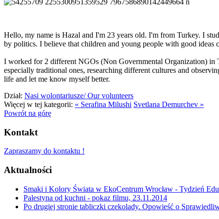
Hello, my name is Hazal and I'm 23 years old. I'm from Turkey. I studi
by politics. I believe that children and young people with good ideas 
I worked for 2 different NGOs (Non Governmental Organization) in Tur
especially traditional ones, researching different cultures and observ
life and let me know myself better.
Dział:
Nasi wolontariusze/ Our volunteers
Więcej w tej kategorii:
« Serafina Milushi
Svetlana Demurchev »
Powrót na górę
Kontakt
Zapraszamy do kontaktu !
Aktualności
Smaki i Kolory Świata w EkoCentrum Wrocław - Tydzień Eduk
Palestyna od kuchni - pokaz filmu, 23.11.2014
Po drugiej stronie tabliczki czekolady. Opowieść o Sprawiedl