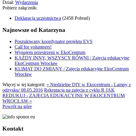
Dział:
Wydarzenia
Pobierz załącznik:
Deklaracja uczestnictwa
(2458 Pobrań)
Najnowsze od Katarzyna
Poszukiwany koordynator projektu EVS
Call for volunteers!
Wynajem przestrzeni w EkoCentrum
KAŻDY INNY, WSZYSCY RÓWNI / Zajęcia edukacyjne
EkoCentrum Wrocław
KLIMAT DO ZMIANY / Zajęcia edukacyjne EkoCentrum
Wrocław
Więcej w tej kategorii:
« Niedzielne DIY w Ekocentrum - Lampy z
odzysku/ 08.05.2016
Rekrutacja na zajęcia z cyklu R JAK
REDUKUJ - ZAJĘCIA EDUKACYJNE W EKOCENTRUM
WROCŁAW »
Powrót na górę
Kontakt