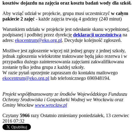
kosztów dojazdu na zajęcia oraz kosztu badań wody dla szkół.
Aby wziąć udział w projekcie, grupa musi uczestniczyć
w całym
pakiecie 2 zajęć
- każde zajęcia trwają 4 godziny (240 minut)
Warunkiem udziału w projekcie jest odesłanie skanu wypełnionej,
podpisanej i podbitej przez dyrekcję
deklaracji uczestnictwa
na
adres:
ekocentrum@eko.org.pl
. Decyduje kolejność zgłoszeń.
Możliwe jest zgłoszenie więcej niż jednej grupy z jednej szkoły,
jednak zgłoszenia wielokrotne traktowane będą jako rezerwa i w
przypadku dużego zainteresowania zajęciami zakwalifikowana
zostanie tylko jedna grupa z każdej szkoły.
W razie pytań uprzejmie zapraszam do kontaktu mailowego
ekocentrum@eko.org.pl
lub telefonicznego 696948194.
Projekt współfinansowany ze środków Wojewódzkiego Funduszu
Ochrony Środowiska i Gospodarki Wodnej we Wrocławiu oraz
Gminy Wrocław
www.wroclaw.pl
Czytany
5966
razy
Ostatnio zmieniany poniedziałek, 13 czerwiec
2016 07:32