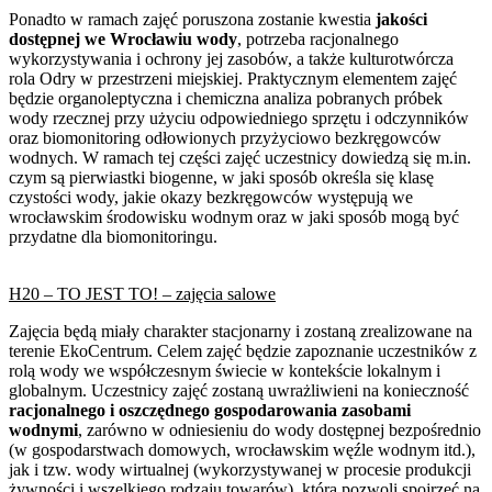
Ponadto w ramach zajęć poruszona zostanie kwestia
jakości
dostępnej we Wrocławiu wody
, potrzeba racjonalnego
wykorzystywania i ochrony jej zasobów, a także kulturotwórcza
rola Odry w przestrzeni miejskiej. Praktycznym elementem zajęć
będzie organoleptyczna i chemiczna analiza pobranych próbek
wody rzecznej przy użyciu odpowiedniego sprzętu i odczynników
oraz biomonitoring odłowionych przyżyciowo bezkręgowców
wodnych. W ramach tej części zajęć uczestnicy dowiedzą się m.in.
czym są pierwiastki biogenne, w jaki sposób określa się klasę
czystości wody, jakie okazy bezkręgowców występują we
wrocławskim środowisku wodnym oraz w jaki sposób mogą być
przydatne dla biomonitoringu.
H20 – TO JEST TO! – zajęcia salowe
Zajęcia będą miały charakter stacjonarny i zostaną zrealizowane na
terenie EkoCentrum. Celem zajęć będzie zapoznanie uczestników z
rolą wody we współczesnym świecie w kontekście lokalnym i
globalnym. Uczestnicy zajęć zostaną uwrażliwieni na konieczność
racjonalnego i oszczędnego gospodarowania zasobami
wodnymi
, zarówno w odniesieniu do wody dostępnej bezpośrednio
(w gospodarstwach domowych, wrocławskim węźle wodnym itd.),
jak i tzw. wody wirtualnej (wykorzystywanej w procesie produkcji
żywności i wszelkiego rodzaju towarów), która pozwoli spojrzeć na