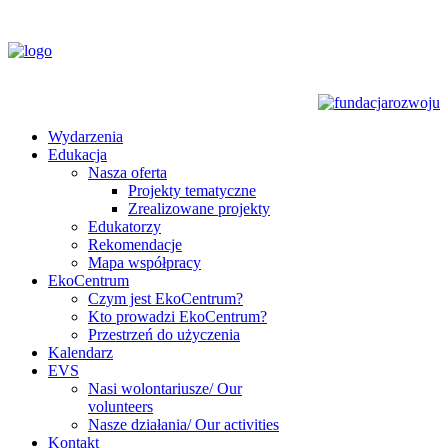
Wydarzenia
Edukacja
Nasza oferta
Projekty tematyczne
Zrealizowane projekty
Edukatorzy
Rekomendacje
Mapa współpracy
EkoCentrum
Czym jest EkoCentrum?
Kto prowadzi EkoCentrum?
Przestrzeń do użyczenia
Kalendarz
EVS
Nasi wolontariusze/ Our
volunteers
Nasze działania/ Our activities
Kontakt