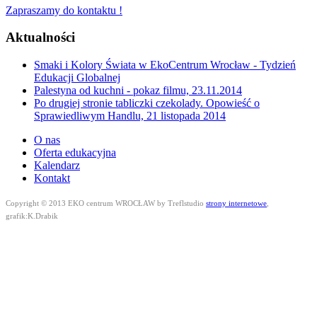
Zapraszamy do kontaktu !
Aktualności
Smaki i Kolory Świata w EkoCentrum Wrocław - Tydzień
Edukacji Globalnej
Palestyna od kuchni - pokaz filmu, 23.11.2014
Po drugiej stronie tabliczki czekolady. Opowieść o
Sprawiedliwym Handlu, 21 listopada 2014
O nas
Oferta edukacyjna
Kalendarz
Kontakt
Copyright © 2013 EKO centrum WROCŁAW by Treflstudio
strony internetowe
,
grafik:K.Drabik