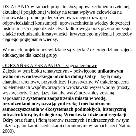
DZIAŁANIA w ramach projektu służą upowszechnieniu rzetelnej,
aktualnej i pogłębionej wiedzy na temat wpływu człowieka na
środowisko, promocji idei zrównoważonego rozwoju i
odpowiedzialnej konsumpcji, upowszechnieniu wiedzy dotyczącej
historii miasta i jego dziedzictwa kulturowego oraz przyrodniczego,
a także rozbudzaniu kreatywności, krytycznego myślenia i potrzeby
ciągłego pogłębiania wiedzy.
W ramach projektu przewidziane są zajęcia 2 czterogodzinne zajęcia
edukacyjne dla każdej grupy:
ODRZAŃSKA ESKAPADA – zajęcia terenowe
Zajęcia w tym bloku tematycznym – poświęcone
unikatowym
walorom wrocławskiego odcinka doliny Odry
– będą miały
charakter terenowy, przyrodniczy i turystyczny. W trakcie spaceru
po elementach współtworzących wrocławski węzeł wodny (mosty,
wyspy, porty, śluzy, jazy, kanały, wały) uczestnicy zostaną
zapoznani z
systemem zaopatrzenia miasta w wodę,
urządzeniami oczyszczającymi rzekę i mechanizmem
samooczyszczania w ekosystemach podmokłych, historyczną
infrastrukturą hydrologiczną Wrocławia i dziejami regulacji
Odry
oraz fauną i florą terenów rzecznych i nadrzecznych (w tym
także z gatunkami i siedliskami chronionymi w ramach sieci Natura
2000).