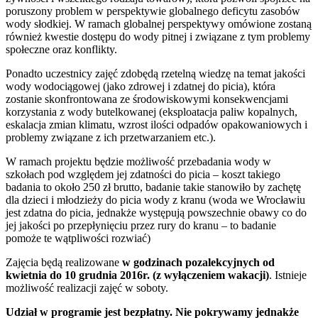
poruszony problem w perspektywie globalnego deficytu zasobów
wody słodkiej. W ramach globalnej perspektywy omówione zostaną
również kwestie dostępu do wody pitnej i związane z tym problemy
społeczne oraz konflikty.
Ponadto uczestnicy zajęć zdobędą rzetelną wiedzę na temat jakości
wody wodociągowej (jako zdrowej i zdatnej do picia), która
zostanie skonfrontowana ze środowiskowymi konsekwencjami
korzystania z wody butelkowanej (eksploatacja paliw kopalnych,
eskalacja zmian klimatu, wzrost ilości odpadów opakowaniowych i
problemy związane z ich przetwarzaniem etc.).
W ramach projektu będzie możliwość przebadania wody w
szkołach pod względem jej zdatności do picia – koszt takiego
badania to około 250 zł brutto, badanie takie stanowiło by zachętę
dla dzieci i młodzieży do picia wody z kranu (woda we Wrocławiu
jest zdatna do picia, jednakże występują powszechnie obawy co do
jej jakości po przepłynięciu przez rury do kranu – to badanie
pomoże te wątpliwości rozwiać)
Zajęcia będą realizowane
w godzinach pozalekcyjnych od
kwietnia do 10 grudnia 2016r. (z wyłączeniem wakacji)
. Istnieje
możliwość realizacji zajęć w soboty.
Udział w programie jest bezpłatny. Nie pokrywamy jednakże